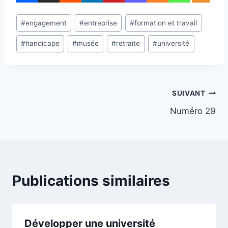
Étiquettes
#
engagement
#
entreprise
#
formation et travail
de
#
handicape
#
musée
#
retraite
#
université
la
publication :
Navigation
SUIVANT
Numéro 29
de
l’article
Publications similaires
Développer une université